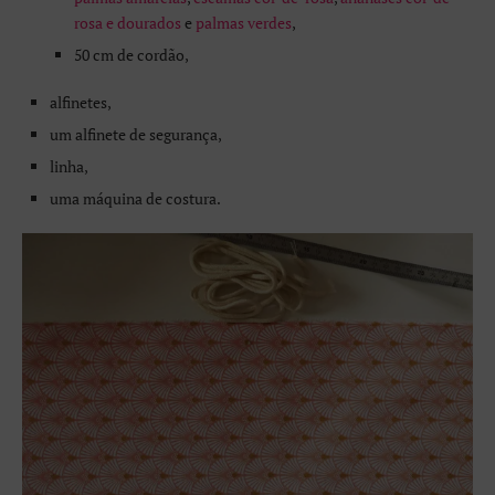
rosa e dourados
e
palmas verdes
,
50 cm de cordão,
alfinetes,
um alfinete de segurança,
linha,
uma máquina de costura.