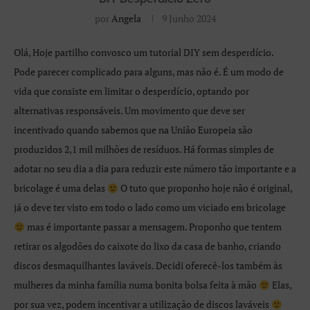
por
Angela
9 Junho 2024
Olá, Hoje partilho convosco um tutorial DIY sem desperdício.
Pode parecer complicado para alguns, mas não é. É um modo de
vida que consiste em limitar o desperdício, optando por
alternativas responsáveis. Um movimento que deve ser
incentivado quando sabemos que na União Europeia são
produzidos 2,1 mil milhões de resíduos. Há formas simples de
adotar no seu dia a dia para reduzir este número tão importante e a
bricolage é uma delas
O tuto que proponho hoje não é original,
já o deve ter visto em todo o lado como um viciado em bricolage
mas é importante passar a mensagem. Proponho que tentem
retirar os algodões do caixote do lixo da casa de banho, criando
discos desmaquilhantes laváveis. Decidi oferecê-los também às
mulheres da minha família numa bonita bolsa feita à mão
Elas,
por sua vez, podem incentivar a utilização de discos laváveis