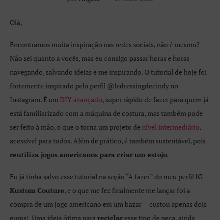
Olá,
Encontramos muita inspiração nas redes sociais, não é mesmo?
Não sei quanto a vocês, mas eu consigo passar horas e horas
navegando, salvando ideias e me inspirando. O tutorial de hoje foi
fortemente inspirado pelo perfil @ledressingdecindy no
Instagram. É um
DIY avançado
, super rápido de fazer para quem já
está familiarizado com a máquina de costura, mas também pode
ser feito à mão, o que o torna um projeto de
nível intermediário
,
acessível para todos. Além de prático, é também sustentável, pois
reutiliza jogos americanos para criar um estojo
.
Eu já tinha salvo esse tutorial na seção “A fazer” do meu perfil IG
Kustom Couture
, e o que me fez finalmente me lançar foi a
compra de um jogo americano em um bazar — custou apenas dois
euros! Uma ideia ótima para
reciclar
esse tipo de peça, ainda