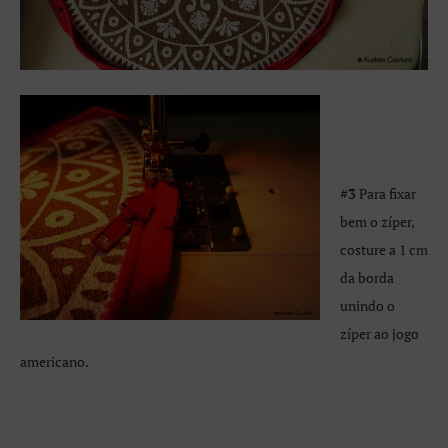
#3
Para fixar
bem o zíper,
costure a 1 cm
da borda
unindo o
zíper ao jogo
americano.