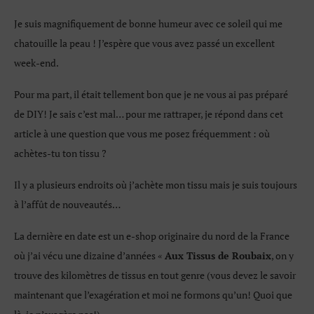
Je suis magnifiquement de bonne humeur avec ce soleil qui me
chatouille la peau ! J’espère que vous avez passé un excellent
week-end.
Pour ma part, il était tellement bon que je ne vous ai pas préparé
de DIY! Je sais c’est mal… pour me rattraper, je répond dans cet
article à une question que vous me posez fréquemment : où
achètes-tu ton tissu ?
Il y a plusieurs endroits où j’achète mon tissu mais je suis toujours
à l’affût de nouveautés…
La dernière en date est un e-shop originaire du nord de la France
où j’ai vécu une dizaine d’années «
Aux Tissus de Roubaix
, on y
trouve des kilomètres de tissus en tout genre (vous devez le savoir
maintenant que l’exagération et moi ne formons qu’un! Quoi que