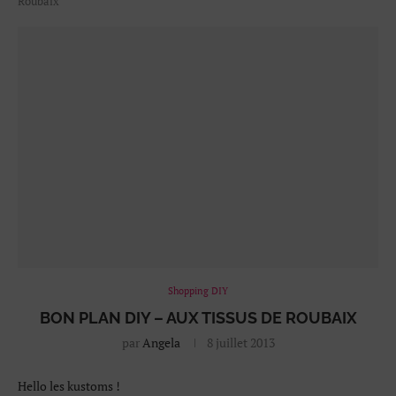
Roubaix
Shopping DIY
BON PLAN DIY – AUX TISSUS DE ROUBAIX
par
Angela
8 juillet 2013
Hello les kustoms !