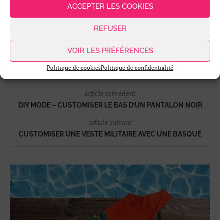
ACCEPTER LES COOKIES
Passionnée de mode, couture et web, j'ai créé
Kustom Couture pour partager mes DIY mode,
REFUSER
accessoires et déco.
VOIR LES PRÉFÉRENCES
Politique de cookies
Politique de confidentialité
article précédent
DIY MODE – CUSTOMISER LE BAS D’UN PANTALON NOIR
article suivant
CUSTOMISER UNE VESTE MILITAIRE AVEC UNE BASQUE