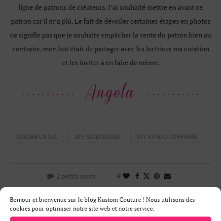
ligne de patrons de créateurs. J’ai souhaité mettre en avant ce
patron car il m’a plû. Le fait de dévoiler certaines étapes en photos
ne signifie pas que je souhaite empêcher la vente du patron bien au
contraire, mon but était de partager avec les lectrices ma création
et les inviter à en faire de même.
COUDRE UN SAC
DIY ACCESSOIRES
DIY NIVEAU CONFIRMÉ
2 petits mots
0
Bonjour et bienvenue sur le blog Kustom Couture ! Nous utilisons des
cookies pour optimiser notre site web et notre service.
ANGELA