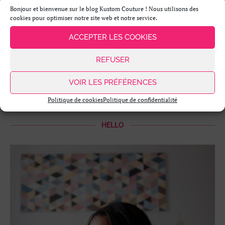
DIY MODE – BALLERINES ARGENTÉES
Bonjour et bienvenue sur le blog Kustom Couture ! Nous utilisons des
cookies pour optimiser notre site web et notre service.
ACCEPTER LES COOKIES
REFUSER
VOIR LES PRÉFÉRENCES
Politique de cookies
Politique de confidentialité
HELLO