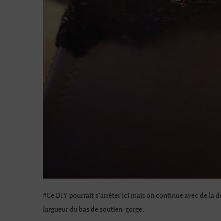
#Ce DIY pourrait s’arrêter ici mais on continue avec de la de
largueur du bas de soutien-gorge.