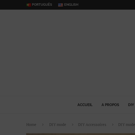
PORTUGUÊS
ENGLISH
ACCUEIL
A PROPOS
DIY
Home
DIY mode
DIY Accessoires
DIY mode 