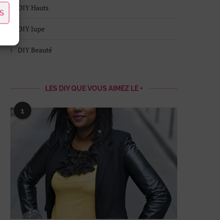
DIY Hauts
S
DIY Jupe
DIY Beauté
LES DIY QUE VOUS AIMEZ LE +
1