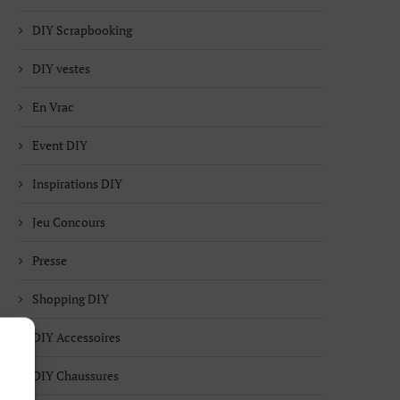
DIY Scrapbooking
DIY vestes
En Vrac
Event DIY
Inspirations DIY
Jeu Concours
Presse
Shopping DIY
DIY Accessoires
DIY Chaussures