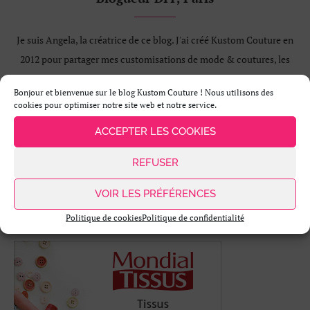
Je suis Angela, la créatrice de ce blog. J'ai créé Kustom Couture en
2012 pour partager mes customisations de mode & coutures, les
DIY déco...
Bonjour et bienvenue sur le blog Kustom Couture ! Nous utilisons des
En savoir +
cookies pour optimiser notre site web et notre service.
Me contacter
ACCEPTER LES COOKIES
REFUSER
VOIR LES PRÉFÉRENCES
Politique de cookies
Politique de confidentialité