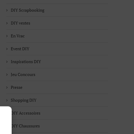
DIY Scrapbooking
DIY vestes
En Vrac
Event DIY
Inspirations DIY
Jeu Concours
Presse
Shopping DIY
DIY Accessoires
DIY Chaussures