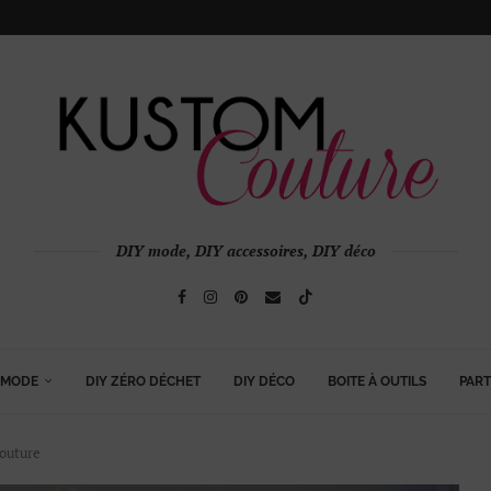
DIY mode, DIY accessoires, DIY déco
 MODE
DIY ZÉRO DÉCHET
DIY DÉCO
BOITE À OUTILS
PART
couture