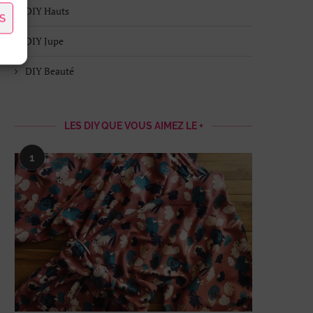
DIY Hauts
S
DIY Jupe
DIY Beauté
LES DIY QUE VOUS AIMEZ LE +
1