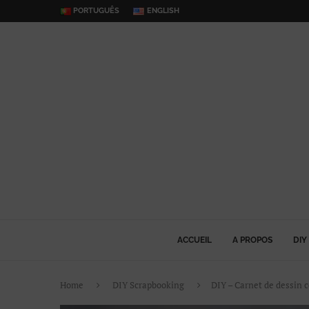
PORTUGUÊS
ENGLISH
ACCUEIL
A PROPOS
DIY
Home
DIY Scrapbooking
DIY – Carnet de dessin 