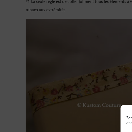
#1 La seule règle est de coller joliment tous les éléments 
rubans aux extrémités.
Bon
opt