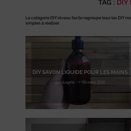
TAG :
DIY
La catégorie
DIY niveau facile
regroupe tous les DIY mo
simples à réaliser.
DIY Beauté
DIY SAVON LIQUIDE POUR LES MAINS
par
Angela
30 mars 2020