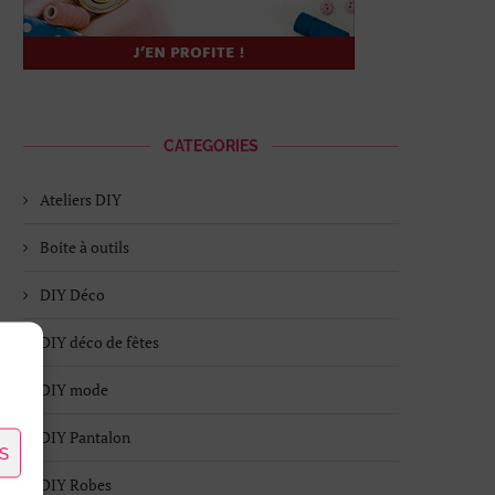
CATEGORIES
Ateliers DIY
Boite à outils
DIY Déco
DIY déco de fêtes
DIY mode
DIY Pantalon
S
DIY Robes