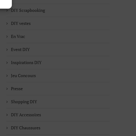
DIY Scrapbooking
DIY vestes
En Vrac
Event DIY
Inspirations DIY
Jeu Concours
Presse
Shopping DIY
DIY Accessoires
DIY Chaussures