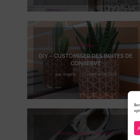
DIY Déco
DIY – CUSTOMISER DES BOITES DE
CONSERVE
par
Angela
5 novembre 2018
Bon
opt
DIY Accessoires
DIY mode