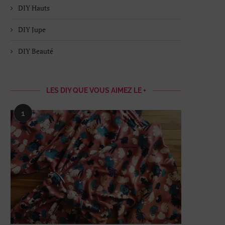
DIY Hauts
DIY Jupe
DIY Beauté
LES DIY QUE VOUS AIMEZ LE +
1