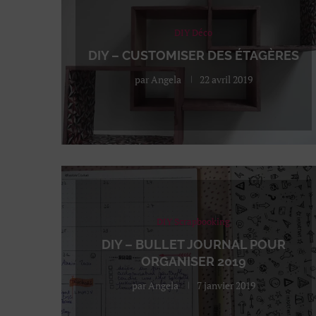
DIY Déco
DIY – CUSTOMISER DES ÉTAGÈRES
par
Angela
22 avril 2019
DIY Scrapbooking
DIY – BULLET JOURNAL POUR
ORGANISER 2019
par
Angela
7 janvier 2019