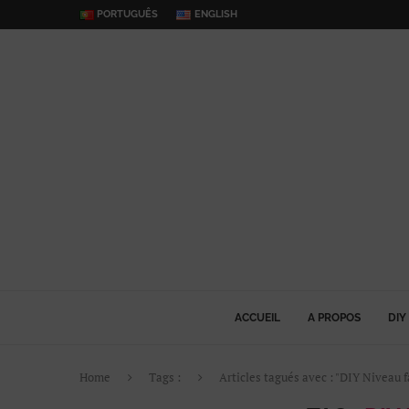
PORTUGUÊS
ENGLISH
ACCUEIL
A PROPOS
DIY
Home
Tags :
Articles tagués avec : "DIY Niveau f