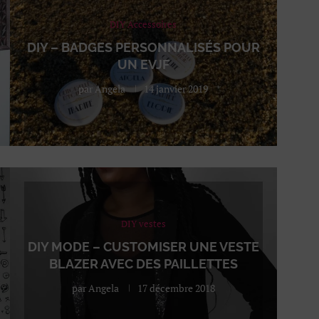
DIY Accessoires
DIY – BADGES PERSONNALISÉS POUR
UN EVJF
par
Angela
14 janvier 2019
DIY vestes
DIY MODE – CUSTOMISER UNE VESTE
BLAZER AVEC DES PAILLETTES
par
Angela
17 décembre 2018