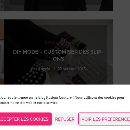
DIY Chaussures
DIY MODE – CUSTOMISER DES SLIP-
ONS
par
Angela
22 octobre 2018
jour et bienvenue sur le blog Kustom Couture ! Nous utilisons des cookies pour
imiser notre site web et notre service.
ACCEPTER LES COOKIES
REFUSER
VOIR LES PRÉFÉRENCE
DIY Accessoires