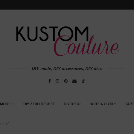
DIY mode, DIY accessoires, DIY déco
 MODE
DIY ZÉRO DÉCHET
DIY DÉCO
BOITE À OUTILS
PART
acile"