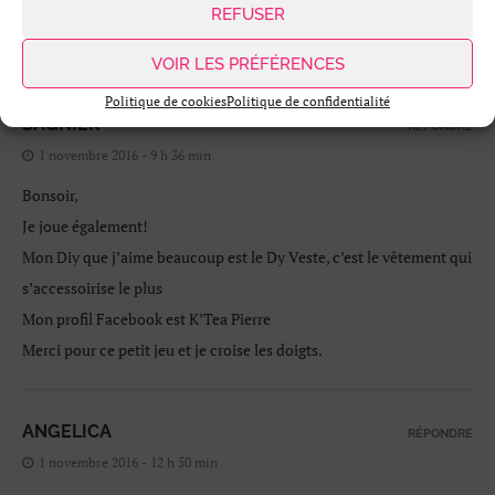
Mon nom sur facebook est Morgane Caux
REFUSER
Très bonne journée.
VOIR LES PRÉFÉRENCES
Politique de cookies
Politique de confidentialité
SAGNIER
RÉPONDRE
1 novembre 2016 - 9 h 36 min
Bonsoir,
Je joue également!
Mon Diy que j’aime beaucoup est le Dy Veste, c’est le vêtement qui
s’accessoirise le plus
Mon profil Facebook est K’Tea Pierre
Merci pour ce petit jeu et je croise les doigts.
ANGELICA
RÉPONDRE
1 novembre 2016 - 12 h 50 min