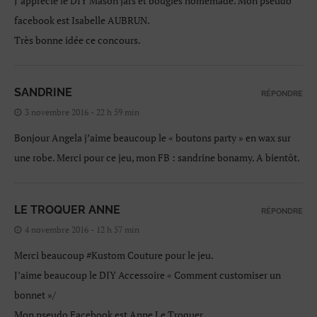
J’apprécie le DIY Mason jars et bougies homemade. Mon pseudo
facebook est Isabelle AUBRUN.
Très bonne idée ce concours.
SANDRINE
RÉPONDRE
3 novembre 2016 - 22 h 59 min
Bonjour Angela j’aime beaucoup le « boutons party » en wax sur
une robe. Merci pour ce jeu, mon FB : sandrine bonamy. A bientôt.
LE TROQUER ANNE
RÉPONDRE
4 novembre 2016 - 12 h 57 min
Merci beaucoup #Kustom Couture pour le jeu.
J’aime beaucoup le DIY Accessoire « Comment customiser un
bonnet »/
Mon pseudo Facebook est Anne Le Troquer.