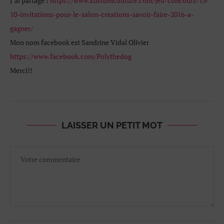
J’ai partagé !
https://www.kustomcouture.com/jeu-concours-13-
10-invitations-pour-le-salon-creations-savoir-faire-2016-a-
gagner/
Mon nom facebook est Sandrine Vidal Olivier
https://www.facebook.com/Polythedog
Merci!!
LAISSER UN PETIT MOT