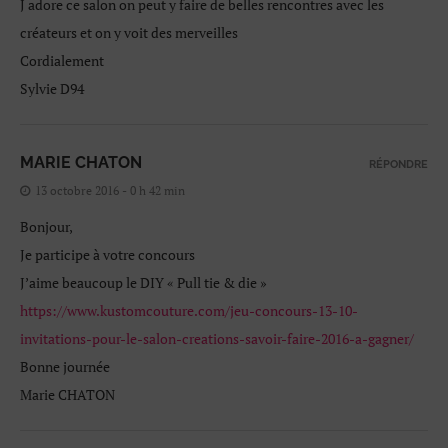
J adore ce salon on peut y faire de belles rencontres avec les
créateurs et on y voit des merveilles
Cordialement
Sylvie D94
MARIE CHATON
RÉPONDRE
13 octobre 2016 - 0 h 42 min
Bonjour,
Je participe à votre concours
J’aime beaucoup le DIY « Pull tie & die »
https://www.kustomcouture.com/jeu-concours-13-10-
invitations-pour-le-salon-creations-savoir-faire-2016-a-gagner/
Bonne journée
Marie CHATON