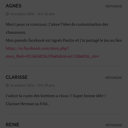
AGNÈS
RÉPONDRE
14 octobre 2016 - 16 h 24 min
Merci pour ce concours. J’aime l’idee de customisation des
chaussures.
Mon pseudo facebook est Agnès Paulze et j’ai partagé le jeu au lien
https://m.facebook.com/story.php?
story_fbid=10154538236193604&id=611338603&_rdr#
CLARISSE
RÉPONDRE
16 octobre 2016 - 19 h 19 min
J’adore la custo des bottines a clous !! Super bonne idée !
Clarisse Herman su fcbk.
REINE
RÉPONDRE