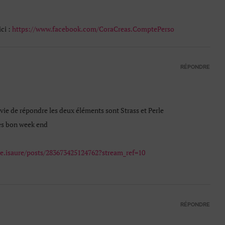
ci :
https://www.facebook.com/CoraCreas.ComptePerso
RÉPONDRE
envie de répondre les deux éléments sont Strass et Perle
très bon week end
e.isaure/posts/283673425124762?stream_ref=10
RÉPONDRE