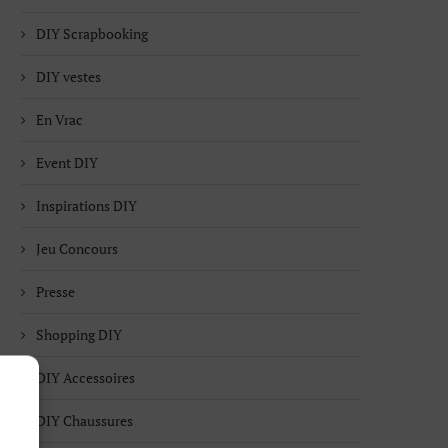
DIY Scrapbooking
DIY vestes
En Vrac
Event DIY
Inspirations DIY
Jeu Concours
Presse
Shopping DIY
DIY Accessoires
DIY Chaussures