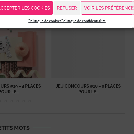
DIY DÉCO – CUSTOMISER SES COUSSINS
ACCEPTER LES COOKIES
REFUSER
VOIR LES PRÉFÉRENCE
Politique de cookies
Politique de confidentialité
URS #19 – 4 PLACES
JEU CONCOURS #18 – 8 PLACES
POUR LE...
POUR LE...
ETITS MOTS