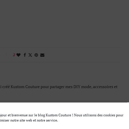
s
2
ai créé Kustom Couture pour partager mes DIY mode, accessoires et
jour et bienvenue sur le blog Kustom Couture ! Nous utilisons des cookies pour
imiser notre site web et notre service.
article suivant