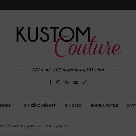
DIY mode, DIY accessoires, DIY déco
 MODE
DIY ZÉRO DÉCHET
DIY DÉCO
BOITE À OUTILS
PART
ière Première » pour vos créas à gagner