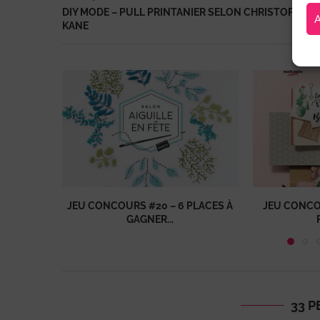
DIY MODE – PULL PRINTANIER SELON CHRISTOPHER
KANE
JEU CONCOURS #20 – 6 PLACES À
JEU CONCO
GAGNER...
33 P