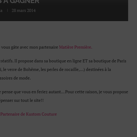
S À GAGNER
la
28 mars 2014
je vous gâte avec mon partenaire
Matière Première.
créatifs. Il propose dans sa boutique en ligne ET sa boutique de Paris
i, le verre de Bohême, les perles de rocaille,…) destinées à la
essoires de mode.
 Je pense que vous en feriez autant… Pour cette raison, je vous propose
penser sur tout le site!!