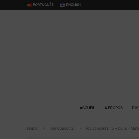
PORTUGUÊS
ENGLISH
ACCUEIL
A PROPOS
DIY
Home
Jeu Concours
Jeu concours #5 – De la « Mat