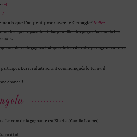
le
ici
e
là
léments que l’on peut poser avec le Gemagic?
Indice
s ainsi que le pseudo utilisé pour liker les pages Facebook. Les
ncours.
lémentaire de gagner. Indiquez le lien de votre partage dans votre
participer. Les résultats seront communiqués le 1er avril.
nne chance !
urs. Le nom de la gagnante est Khadia (Camila Lorens).
ravo à toi.