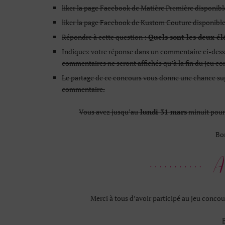
liker la page Facebook de Matière Première disponib
liker la page Facebook de Kustom Couture disponibl
Répondre à cette question :
Quels sont les deux é
Indiquez votre réponse dans un commentaire ci-dessou
commentaires ne seront affichés qu’à la fin du jeu co
Le partage de ce concours vous donne une chance supp
commentaire.
Vous avez jusqu’au
lundi 31 mars
minuit pour 
Bo
Merci à tous d’avoir participé au jeu conco
B