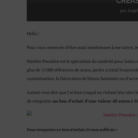
CRÉA
par
Ange
Hello !
Pour vous remercier d’être aussi nombreuses à me suivre, 
Matière Première est le spécialiste du matériel pour loisirs 
plus de 13 000 références de strass, perles (cristal Swarowsk
customisation, la fabrication de bijoux fantaisies ou d’acc
Autant vous dire que j’ai bien craqué en visitant leur site!
de remporter
un bon d’achat d’une valeur 40 euros
à dé
Pour remporter ce bon d’achat, il vous suffit de :