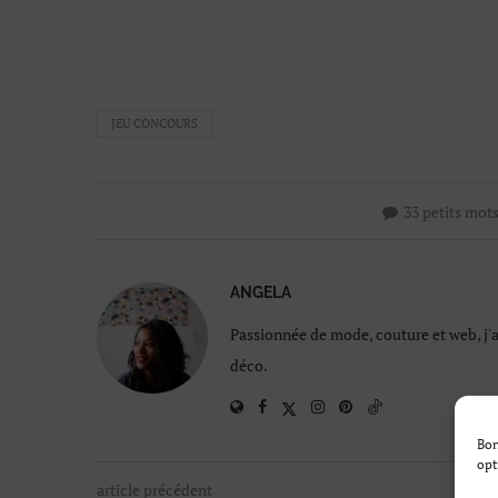
JEU CONCOURS
33 petits mot
ANGELA
Passionnée de mode, couture et web, j'
déco.
Bon
opt
article précédent