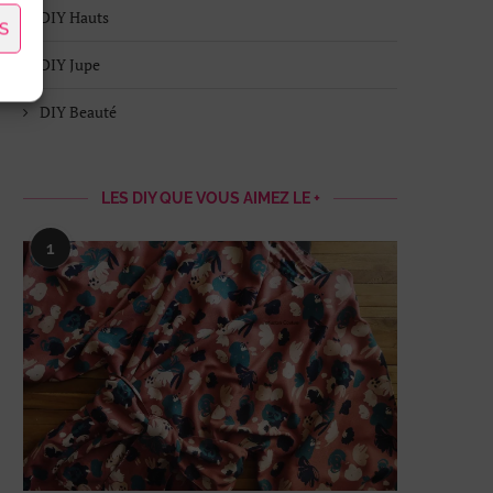
DIY Hauts
S
DIY Jupe
DIY Beauté
LES DIY QUE VOUS AIMEZ LE +
1
JEU CONCOURS #17 – 1 BON
JEU CONCOURS #16 – 1 
D’ACHAT CREAVEA...
BOX...